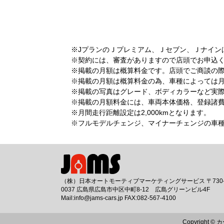
※JプランのＪプレミアム、Ｊセブン、Ｊナイン
※契約には、審査がありますので店頭でお申込
※掲載の月額は概算料金です。店頭でご商談の
※掲載の月額は概算料金の為、車種によっては
※掲載の写真はグレード、ボディカラーなど実
※掲載の月額料金には、車両本体価格、登録諸費用
※月間走行距離設定は2,000kmとなります。
※フルモデルチェンジ、マイナーチェンジの車
（株）日本オートモーティブマーケティングサービス 〒730
0037 広島県広島市中区中町8-12 広島グリーンビル4F
Mail:info@jams-cars.jp FAX:082-567-4100
Copyright ©
カ