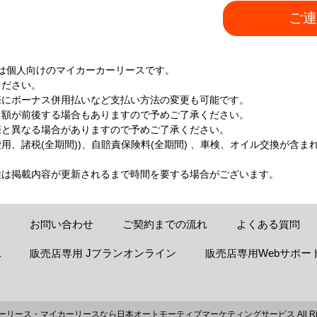
ご連
は個人向けのマイカーカーリースです。
ください。
際にボーナス併用払いなど支払い方法の変更も可能です。
月額が前後する場合もありますので予めご了承ください。
際と異なる場合がありますので予めご了承ください。
、諸税(全期間))、自賠責保険料(全期間) 、車検、オイル交換が含ま
種は掲載内容が更新されるまで時間を要する場合がございます。
お問い合わせ
ご契約までの流れ
よくある質問
販売店専用 Jプランオンライン
販売店専用Webサポー
-
ーリース・マイカーリースなら日本オートモーティブマーケティングサービス
All R