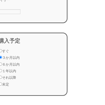
購入予定
すぐ
３か月以内
６か月以内
１年以内
それ以降
未定