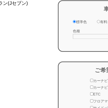
ン(Jセブン)
標準色
有料
色種
ご希
カーナビ
カーナビ
ETC
フロアマ
サイドバ