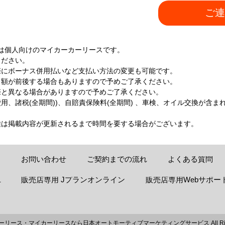
ご連
は個人向けのマイカーカーリースです。
ください。
際にボーナス併用払いなど支払い方法の変更も可能です。
月額が前後する場合もありますので予めご了承ください。
際と異なる場合がありますので予めご了承ください。
、諸税(全期間))、自賠責保険料(全期間) 、車検、オイル交換が含ま
種は掲載内容が更新されるまで時間を要する場合がございます。
お問い合わせ
ご契約までの流れ
よくある質問
販売店専用 Jプランオンライン
販売店専用Webサポー
-
ーリース・マイカーリースなら日本オートモーティブマーケティングサービス
All R