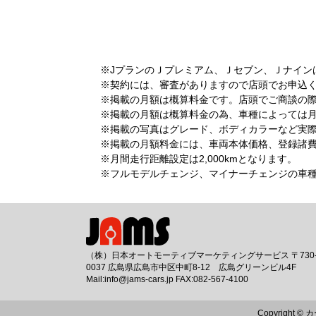
※JプランのＪプレミアム、Ｊセブン、Ｊナイン
※契約には、審査がありますので店頭でお申込
※掲載の月額は概算料金です。店頭でご商談の
※掲載の月額は概算料金の為、車種によっては
※掲載の写真はグレード、ボディカラーなど実
※掲載の月額料金には、車両本体価格、登録諸費用
※月間走行距離設定は2,000kmとなります。
※フルモデルチェンジ、マイナーチェンジの車
（株）日本オートモーティブマーケティングサービス 〒730
0037 広島県広島市中区中町8-12 広島グリーンビル4F
Mail:info@jams-cars.jp FAX:082-567-4100
Copyright ©
カ