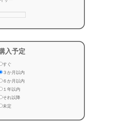
購入予定
すぐ
３か月以内
６か月以内
１年以内
それ以降
未定