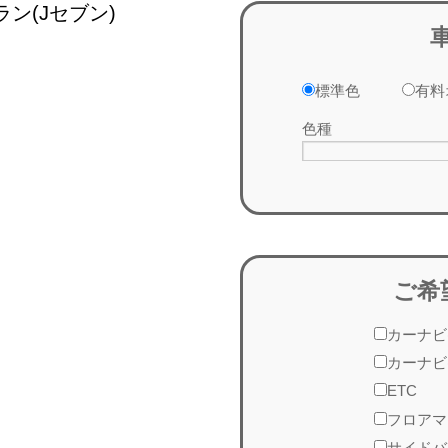
ン(Jセブン)
標準色
有料
色種
ご希
カーナビ
カーナビ
ETC
フロアマ
サイドバ