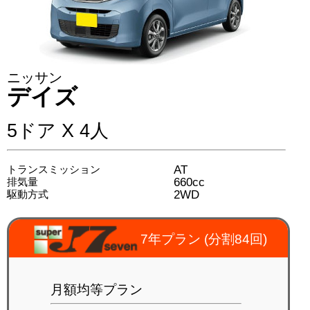
ニッサン
デイズ
5ドア X 4人
AT
トランスミッション
660cc
排気量
2WD
駆動方式
7年プラン (分割84回)
月額均等プラン