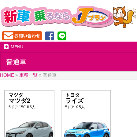
MENU
普通車
HOME
»
車種一覧
»
普通車
マツダ
トヨタ
マツダ2
ライズ
5ドア 15C II 5人
5ドア X 5人