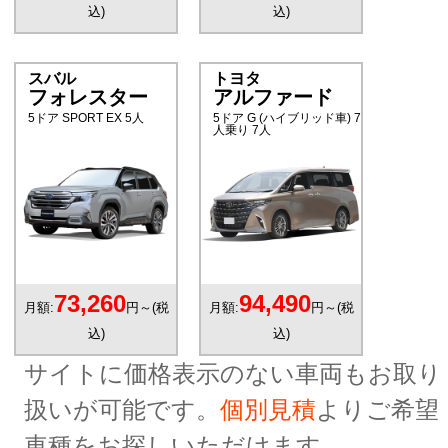
込)
込)
スバル
トヨタ
フォレスター
アルファード
5ドア SPORT EX 5人
5ドア G (ハイブリッド車) 7
人乗り 7人
73,260
94,490
月額:
円～(税
月額:
円～(税
込)
込)
サイトに価格表示のない車両もお取り
扱いが可能です。
個別見積
よりご希望
車種をお探しいただけます。