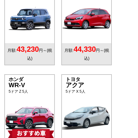
43,230
44,330
月額:
円～(税
月額:
円～(税
込)
込)
ホンダ
トヨタ
WR-V
アクア
5ドア Z 5人
5ドア X 5人