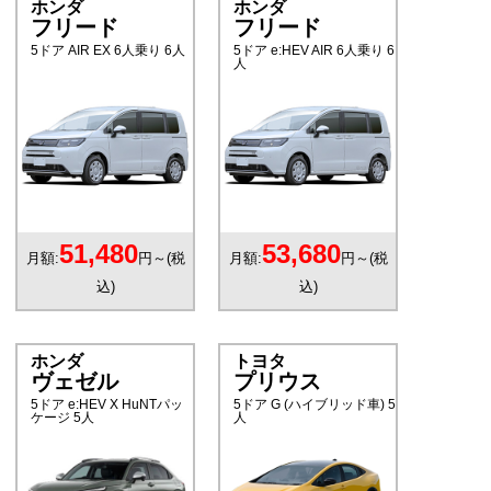
ホンダ
ホンダ
フリード
フリード
5ドア AIR EX 6人乗り 6人
5ドア e:HEV AIR 6人乗り 6
人
51,480
53,680
月額:
円～(税
月額:
円～(税
込)
込)
ホンダ
トヨタ
ヴェゼル
プリウス
5ドア e:HEV X HuNTパッ
5ドア G (ハイブリッド車) 5
ケージ 5人
人