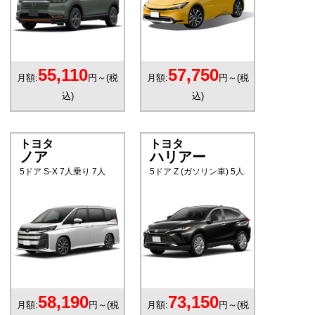
55,110
57,750
月額:
円～(税
月額:
円～(税
込)
込)
トヨタ
トヨタ
ノア
ハリアー
5ドア S-X 7人乗り 7人
5ドア Z (ガソリン車) 5人
58,190
73,150
月額:
円～(税
月額:
円～(税