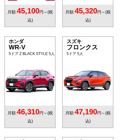
45,100
45,320
月額:
円～(税
月額:
円～(税
込)
込)
ホンダ
スズキ
WR-V
フロンクス
5ドア Z BLACK STYLE 5人
5ドア 5人
46,310
47,190
月額:
円～(税
月額:
円～(税
込)
込)