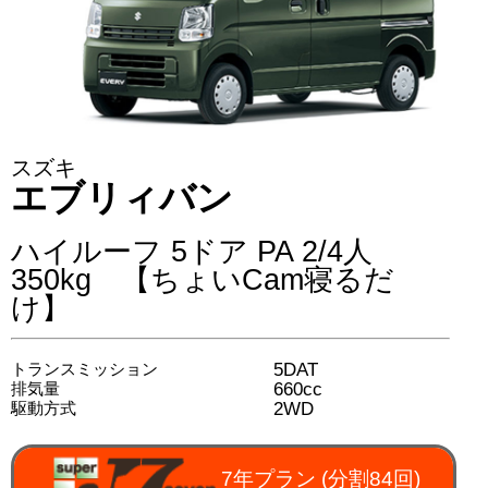
スズキ
エブリィバン
ハイルーフ 5ドア PA 2/4人
350kg 【ちょいCam寝るだ
け】
5DAT
トランスミッション
660cc
排気量
2WD
駆動方式
7年プラン (分割84回)