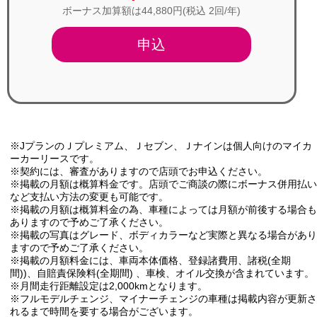
ボーナス加算額は44,880円(税込 2回/年)
申込
※JプランのＪプレミアム、Ｊセブン、Ｊナインは個人向けのマイカ
ーカーリースです。
※契約には、審査がありますので店頭でお申込ください。
※掲載の月額は概算料金です。店頭でご商談の際にボーナス併用払い
など支払い方法の変更も可能です。
※掲載の月額は概算料金の為、車種によっては月額が前後する場合も
ありますので予めご了承ください。
※掲載の写真はグレード、ボディカラーなど実際と異なる場合があり
ますので予めご了承ください。
※掲載の月額料金には、車両本体価格、登録諸費用、諸税(全期
間))、自賠責保険料(全期間) 、車検、オイル交換が含まれています。
※月間走行距離設定は2,000kmとなります。
※フルモデルチェンジ、マイナーチェンジの車種は掲載内容が更新さ
れるまで時間を要する場合がございます。