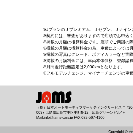
※JプランのＪプレミアム、Ｊセブン、Ｊナイン
※契約には、審査がありますので店頭でお申込
※掲載の月額は概算料金です。店頭でご商談の
※掲載の月額は概算料金の為、車種によっては
※掲載の写真はグレード、ボディカラーなど実
※掲載の月額料金には、車両本体価格、登録諸費用
※月間走行距離設定は2,000kmとなります。
※フルモデルチェンジ、マイナーチェンジの車
（株）日本オートモーティブマーケティングサービス 〒730
0037 広島県広島市中区中町8-12 広島グリーンビル4F
Mail:info@jams-cars.jp FAX:082-567-4100
Copyright ©
カ