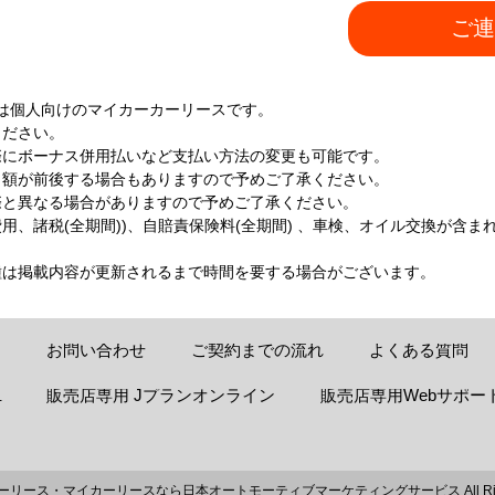
ご連
は個人向けのマイカーカーリースです。
ください。
際にボーナス併用払いなど支払い方法の変更も可能です。
月額が前後する場合もありますので予めご了承ください。
際と異なる場合がありますので予めご了承ください。
、諸税(全期間))、自賠責保険料(全期間) 、車検、オイル交換が含ま
種は掲載内容が更新されるまで時間を要する場合がございます。
お問い合わせ
ご契約までの流れ
よくある質問
販売店専用 Jプランオンライン
販売店専用Webサポー
-
ーリース・マイカーリースなら日本オートモーティブマーケティングサービス
All R