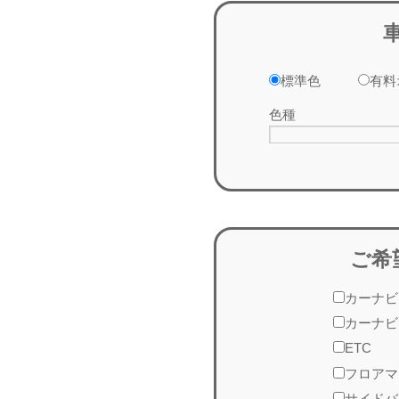
標準色
有料
色種
ご希
カーナビ
カーナビ
ETC
フロアマ
サイドバ