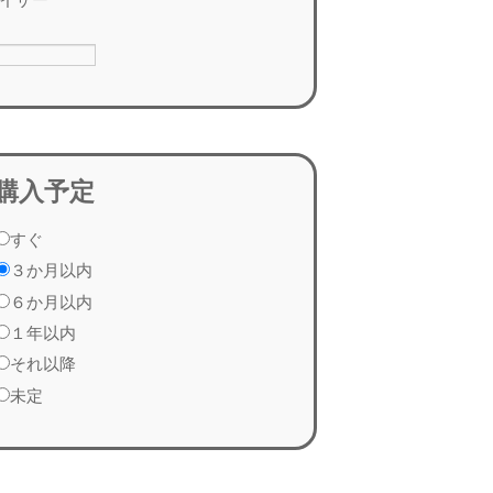
購入予定
すぐ
３か月以内
６か月以内
１年以内
それ以降
未定