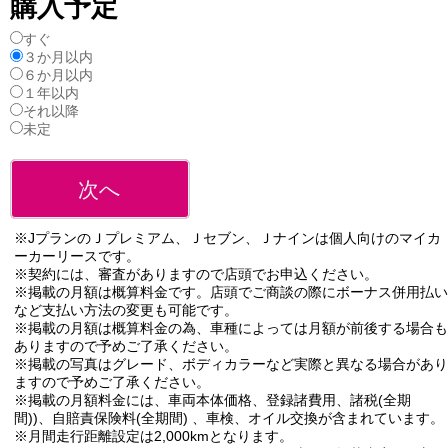
購入予定
すぐ
３か月以内
６か月以内
１年以内
それ以降
未定
※JプランのＪプレミアム、Ｊセブン、Ｊナインは個人向けのマイカ
ーカーリースです。
※契約には、審査がありますので店頭でお申込ください。
※掲載の月額は概算料金です。店頭でご商談の際にボーナス併用払い
など支払い方法の変更も可能です。
※掲載の月額は概算料金の為、車種によっては月額が前後する場合も
ありますので予めご了承ください。
※掲載の写真はグレード、ボディカラーなど実際と異なる場合があり
ますので予めご了承ください。
※掲載の月額料金には、車両本体価格、登録諸費用、諸税(全期
間))、自賠責保険料(全期間) 、車検、オイル交換が含まれています。
※月間走行距離設定は2,000kmとなります。